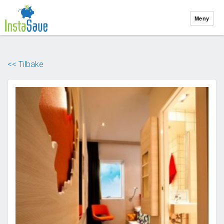
Meny
Blogg
Om InstaSave
<< Tilbake