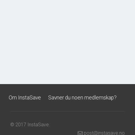
Om InstaSave
Savner du noen medlemskap?
© 2017 InstaSave.
post@instasave.no