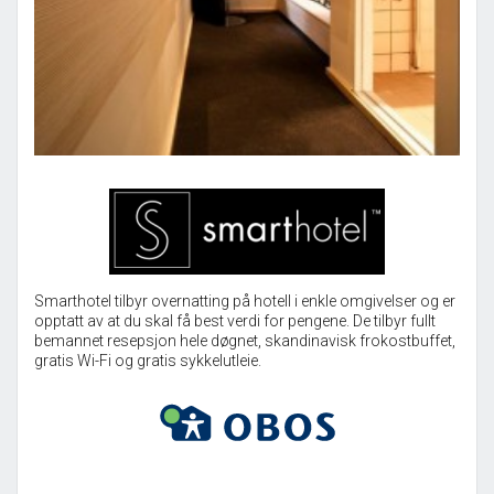
Smarthotel tilbyr overnatting på hotell i enkle omgivelser og er
opptatt av at du skal få best verdi for pengene. De tilbyr fullt
bemannet resepsjon hele døgnet, skandinavisk frokostbuffet,
gratis Wi-Fi og gratis sykkelutleie.