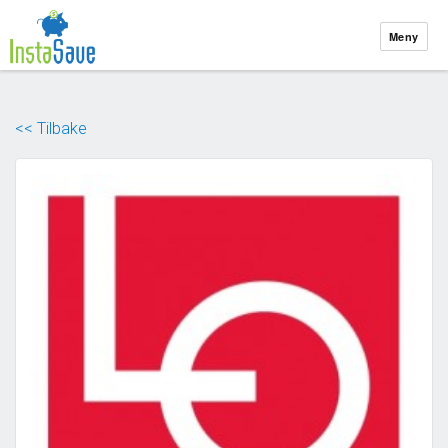
Meny
Blogg
Om InstaSave
<< Tilbake